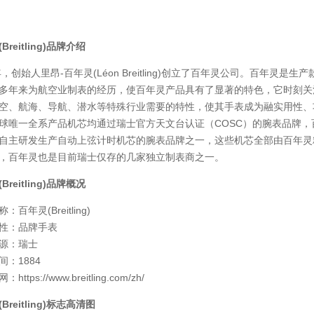
Breitling)品牌介绍
4年，创始人里昂-百年灵(Léon Breitling)创立了百年灵公司。百年灵
多年来为航空业制表的经历，使百年灵产品具有了显著的特色，它时刻关
空、航海、导航、潜水等特殊行业需要的特性，使其手表成为融实用性、
球唯一全系产品机芯均通过瑞士官方天文台认证（COSC）的腕表品牌
自主研发生产自动上弦计时机芯的腕表品牌之一，这些机芯全部由百年灵
，百年灵也是目前瑞士仅存的几家独立制表商之一。
Breitling)品牌概况
：百年灵(Breitling)
性：品牌手表
源：瑞士
间：1884
https://www.breitling.com/zh/
Breitling)标志高清图