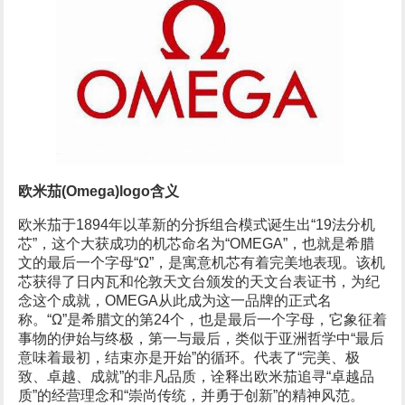
欧米茄(Omega)logo含义
欧米茄于1894年以革新的分拆组合模式诞生出“19法分机
芯”，这个大获成功的机芯命名为“OMEGA”，也就是希腊
文的最后一个字母“Ω”，是寓意机芯有着完美地表现。该机
芯获得了日内瓦和伦敦天文台颁发的天文台表证书，为纪
念这个成就，OMEGA从此成为这一品牌的正式名
称。“Ω”是希腊文的第24个，也是最后一个字母，它象征着
事物的伊始与终极，第一与最后，类似于亚洲哲学中“最后
意味着最初，结束亦是开始”的循环。代表了“完美、极
致、卓越、成就”的非凡品质，诠释出欧米茄追寻“卓越品
质”的经营理念和“崇尚传统，并勇于创新”的精神风范。