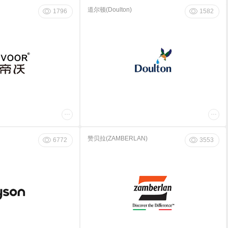
道尔顿(Doulton)
1796
1582
…
…
赞贝拉(ZAMBERLAN)
6772
3553