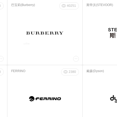
巴宝莉(Burberry)
斯帝沃(STEVOOR)
6
40251
…
…
FERRINO
戴森(Dyson)
3
2380