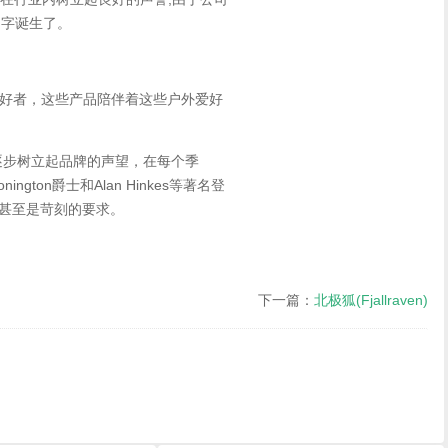
名字诞生了。
外爱好者，这些产品陪伴着这些户外爱好
，逐步树立起品牌的声望，在每个季
gton爵士和Alan Hinkes等著名登
甚至是苛刻的要求。
下一篇：
北极狐(Fjallraven)