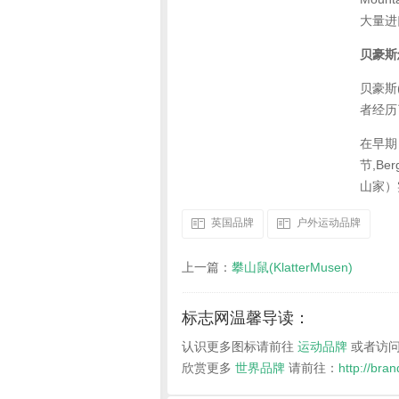
大量进
贝豪斯
贝豪斯
者经历
在早期
节,Be
山家）
英国品牌
户外运动品牌
上一篇：
攀山鼠(KlatterMusen)
标志网温馨导读：
认识更多图标请前往
运动品牌
或者访
欣赏更多
世界品牌
请前往：
http://bra