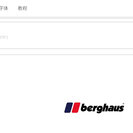
字体
教程
75°)