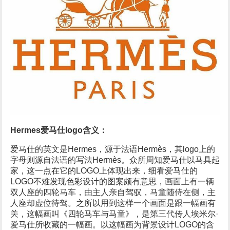
Hermes爱马仕logo含义：
爱马仕的英文是Hermes，源于法语Hermès，其logo上的
字母则源自法语的写法Hermès。众所周知爱马仕以马具起
家，这一点在它的LOGO上体现出来，细看爱马仕的
LOGO不难发现色彩设计的图案颇有意思，画面上有一辆
双人座的四轮马车，由主人亲自驾驭，马童随侍在侧，主
人座却虚位待驾。之所以用到这样一个画面是跟一幅画有
关，这幅画叫《四轮马车与马童》，是第三代传人埃米尔·
爱马仕所收藏的一幅画。以这幅画为背景设计LOGO的含