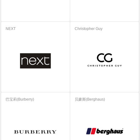
NEXT
Christopher Guy
巴宝莉(Burberry)
贝豪斯(Berghaus)