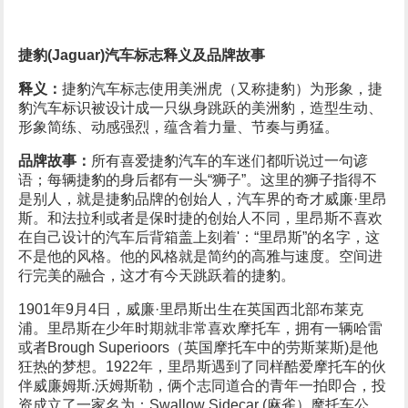
捷豹(Jaguar)汽车标志释义及品牌故事
释义：
捷豹汽车标志使用美洲虎（又称捷豹）为形象，捷
豹汽车标识被设计成一只纵身跳跃的美洲豹，造型生动、
形象简练、动感强烈，蕴含着力量、节奏与勇猛。
品牌故事：
所有喜爱捷豹汽车的车迷们都听说过一句谚
语；每辆捷豹的身后都有一头“狮子”。这里的狮子指得不
是别人，就是捷豹品牌的创始人，汽车界的奇才威廉·里昂
斯。和法拉利或者是保时捷的创始人不同，里昂斯不喜欢
在自己设计的汽车后背箱盖上刻着'：“里昂斯”的名字，这
不是他的风格。他的风格就是简约的高雅与速度。空间进
行完美的融合，这才有今天跳跃着的捷豹。
1901年9月4日，威廉·里昂斯出生在英国西北部布莱克
浦。里昂斯在少年时期就非常喜欢摩托车，拥有一辆哈雷
或者Brough Superioors（英国摩托车中的劳斯莱斯)是他
狂热的梦想。1922年，里昂斯遇到了同样酷爱摩托车的伙
伴威廉姆斯.沃姆斯勒，俩个志同道合的青年一拍即合，投
资成立了一家名为：Swallow Sidecar (麻雀）摩托车公