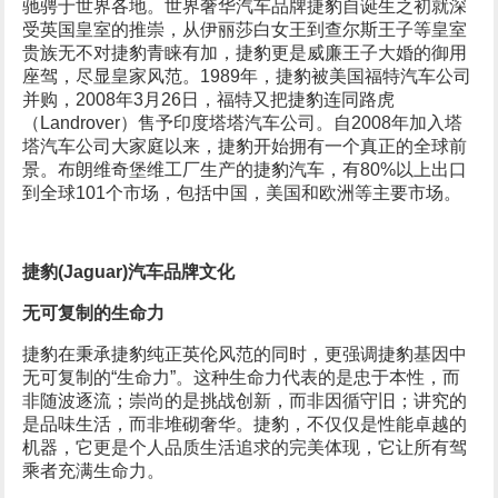
驰骋于世界各地。世界奢华汽车品牌捷豹自诞生之初就深
受英国皇室的推崇，从伊丽莎白女王到查尔斯王子等皇室
贵族无不对捷豹青睐有加，捷豹更是威廉王子大婚的御用
座驾，尽显皇家风范。1989年，捷豹被美国福特汽车公司
并购，2008年3月26日，福特又把捷豹连同路虎
（Landrover）售予印度塔塔汽车公司。自2008年加入塔
塔汽车公司大家庭以来，捷豹开始拥有一个真正的全球前
景。布朗维奇堡维工厂生产的捷豹汽车，有80%以上出口
到全球101个市场，包括中国，美国和欧洲等主要市场。
捷豹(Jaguar)汽车品牌文化
无可复制的生命力
捷豹在秉承捷豹纯正英伦风范的同时，更强调捷豹基因中
无可复制的“生命力”。这种生命力代表的是忠于本性，而
非随波逐流；崇尚的是挑战创新，而非因循守旧；讲究的
是品味生活，而非堆砌奢华。捷豹，不仅仅是性能卓越的
机器，它更是个人品质生活追求的完美体现，它让所有驾
乘者充满生命力。